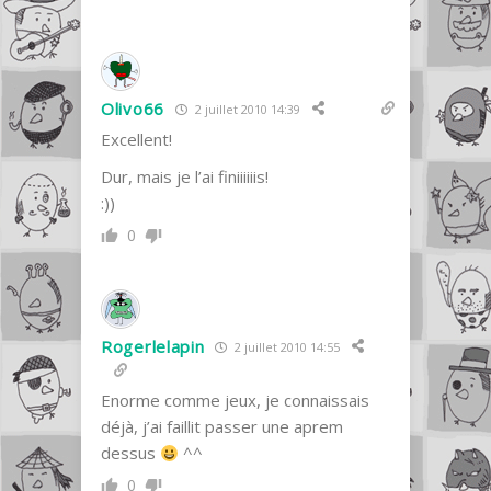
Olivo66
2 juillet 2010 14:39
Excellent!
Dur, mais je l’ai finiiiiiis!
:))
0
Rogerlelapin
2 juillet 2010 14:55
Enorme comme jeux, je connaissais
déjà, j’ai faillit passer une aprem
dessus
^^
0