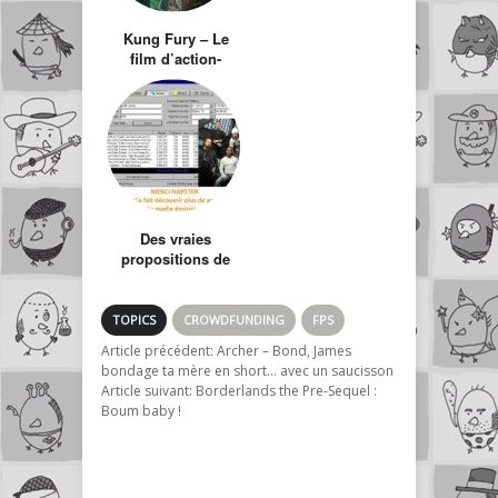
Kung Fury – Le
film d’action-
policier-comédie-
fantastique « type
année 80 »
Des vraies
propositions de
lutte contre le
piratage
TOPICS
CROWDFUNDING
FPS
Article précédent:
Archer – Bond, James
bondage ta mère en short… avec un saucisson
Article suivant:
Borderlands the Pre-Sequel :
Boum baby !