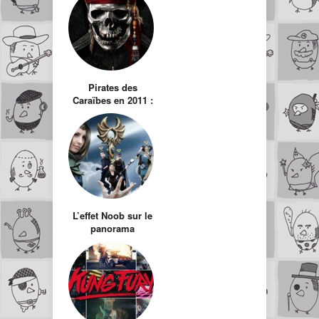
Pirates des
Caraïbes en 2011 :
La Fontaine de
Jouvence, avec
Johnny Depp,
Penélope Cruz et
surtout Ian
McShane
L’effet Noob sur le
panorama
télévisuel Français