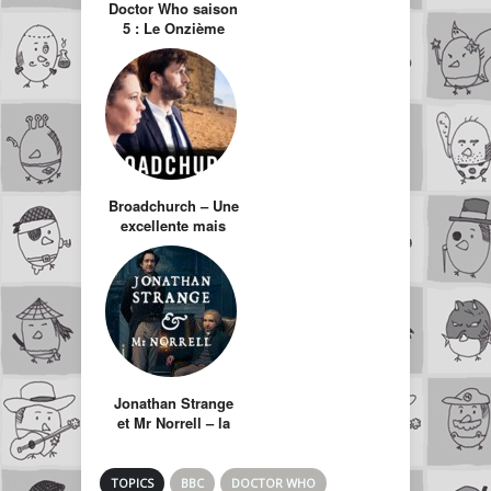
Doctor Who saison
5 : Le Onzième
Docteur
Broadchurch – Une
excellente mais
très sombre série
anglaise
Jonathan Strange
et Mr Norrell – la
quintessence de la
production
britanique
TOPICS
BBC
DOCTOR WHO