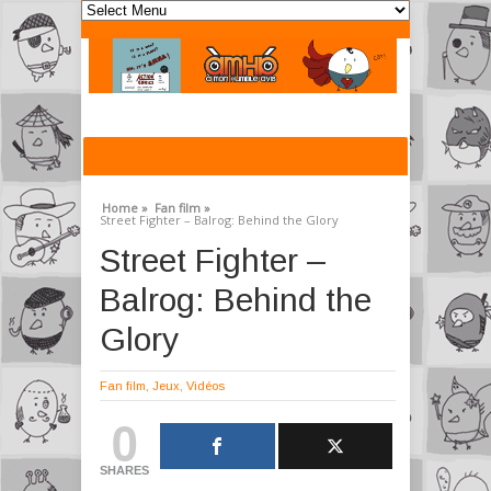
Home »
Fan film »
Street Fighter – Balrog: Behind the Glory
Street Fighter –
Balrog: Behind the
Glory
Fan film
,
Jeux
,
Vidéos
0
SHARES