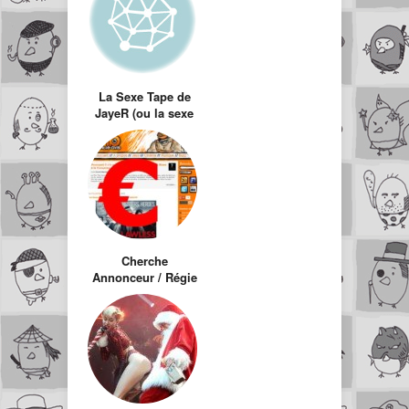
La Sexe Tape de
JayeR (ou la sexe
tape d’un geek)
Cherche
Annonceur / Régie
/ Sponsor – la pub,
un mal nécessaire