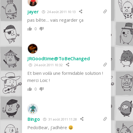
jayer
24 août 2011 10:13
pas bête… vais regarder ça
0
JRGoodtime@ToBeChanged
24 août 2011 10:32
Et bien voilà une formidable solution !
merci Loic !
0
Bingo
31 août 2011 11:28
PedoBear, j’adhère