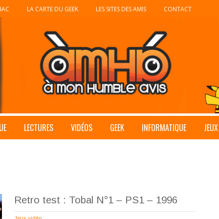
IAC
LA CARTE DU GEEK
LES SITES DES AMIS
CONTACT
UE
LECTURES
VIDÉOS
GEEK
INFORMATIQUE
JEUX
Retro test : Tobal N°1 – PS1 – 1996
Jeux vidéo