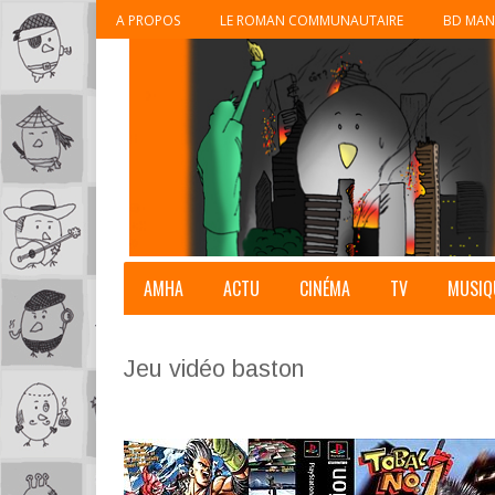
A PROPOS
LE ROMAN COMMUNAUTAIRE
BD MAN
AMHA
ACTU
CINÉMA
TV
MUSIQ
Jeu vidéo baston