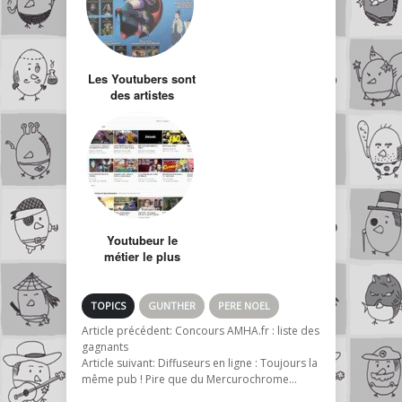
Les Youtubers sont
des artistes
comme les autres
Youtubeur le
métier le plus
ingrat qui soit
TOPICS
GUNTHER
PERE NOEL
Article précédent:
Concours AMHA.fr : liste des
gagnants
Article suivant:
Diffuseurs en ligne : Toujours la
même pub ! Pire que du Mercurochrome…