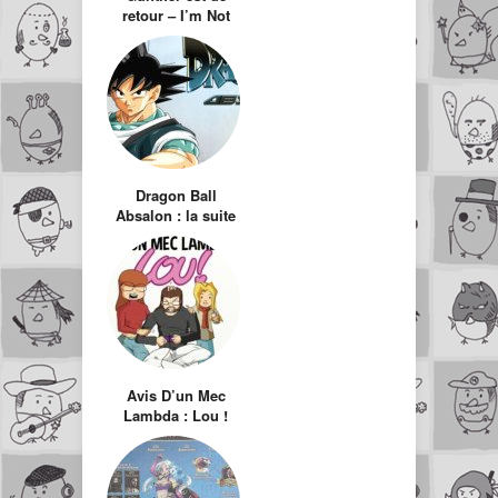
retour – I’m Not
Justin Bieber Bitch
Dragon Ball
Absalon : la suite
de Dragon Ball GT
réalisée par un fan
Avis D’un Mec
Lambda : Lou !
Journal infime