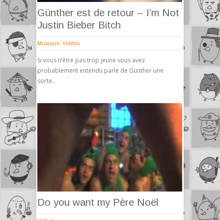
Günther est de retour – I’m Not
Justin Bieber Bitch
Musique
,
Vidéos
Si vous n’être pas trop jeune vous avez
probablement entendu parlé de Günther une
sorte..
Do you want my Père Noël