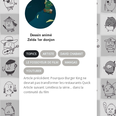
Dessin animé
Zelda 1er donjon
TOPICS
ARTISTE
DAVID CHABANT
LE FOSSOYEUR DE FILM
MANGAS
YOUTUBER
Article précédent:
Pourquoi Burger King ne
devrait pas transformer les restaurants Quick
Article suivant:
Limitless la série… dans la
continuité du film