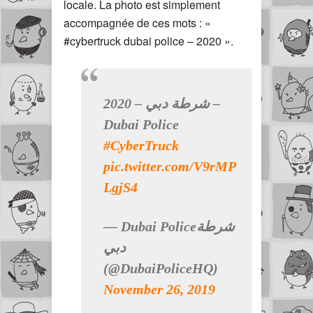
locale. La photo est simplement
accompagnée de ces mots : «
#cybertruck dubai police – 2020 ».
شرطة دبي – 2020 –
Dubai Police
#CyberTruck
pic.twitter.com/V9rMP
LgjS4
— Dubai Policeشرطة
دبي
(@DubaiPoliceHQ)
November 26, 2019