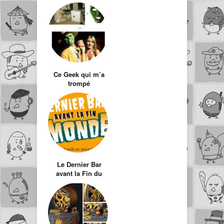
vacances et même
au bureau
Ce Geek qui m’a
trompé
Le Dernier Bar
avant la Fin du
Monde