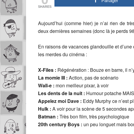
Partager
SHARES
Aujourd’hui (comme hier) je n’ai rien de très
deux dernières semaines (donc là je perds 9
En raisons de vacances glandouille et d’une 
les merdes du cinéma :
X-Files :
Régénération : Bouze en barre, il n’y 
La momie III :
Action, pas de scénario
Wall-e :
mon meilleur pixar, à voir
Les dents de la nuit :
Humour potache MAIS tr
Appelez moi Dave :
Eddy Murphy ce n’est pl
Hulk :
A voir pour la scène de 5 secondes ap
Batman :
Très bon film, très psychologique
20th century Boys :
un peu longuet mais bon