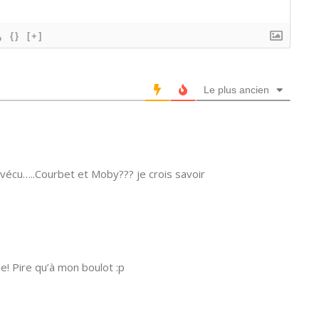
{}
[+]
Le plus ancien
 vécu…..Courbet et Moby??? je crois savoir
! Pire qu’à mon boulot :p