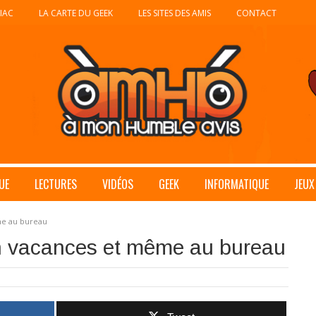
IAC
LA CARTE DU GEEK
LES SITES DES AMIS
CONTACT
UE
LECTURES
VIDÉOS
GEEK
INFORMATIQUE
JEUX
me au bureau
 en vacances et même au bureau