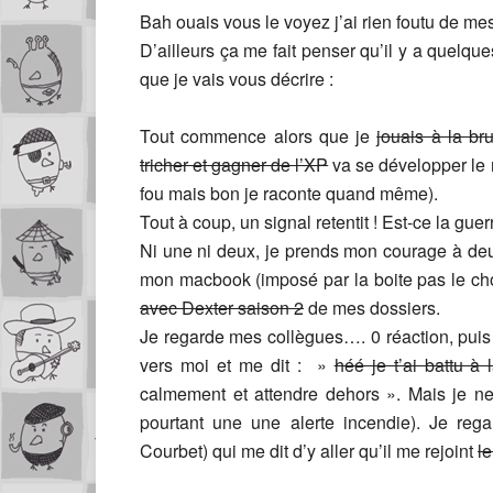
Bah ouais vous le voyez j’ai rien foutu de me
D’ailleurs ça me fait penser qu’il y a quelqu
que je vais vous décrire :
Tout commence alors que je
jouais à la bru
tricher et gagner de l’XP
va se développer le 
fou mais bon je raconte quand même).
Tout à coup, un signal retentit ! Est-ce la guer
Ni une ni deux, je prends mon courage à de
mon macbook (imposé par la boite pas le cho
avec Dexter saison 2
de mes dossiers.
Je regarde mes collègues…. 0 réaction, puis
vers moi et me dit : »
héé je t’ai battu à
calmement et attendre dehors ». Mais je 
pourtant une une alerte incendie). Je re
Courbet) qui me dit d’y aller qu’il me rejoint
l