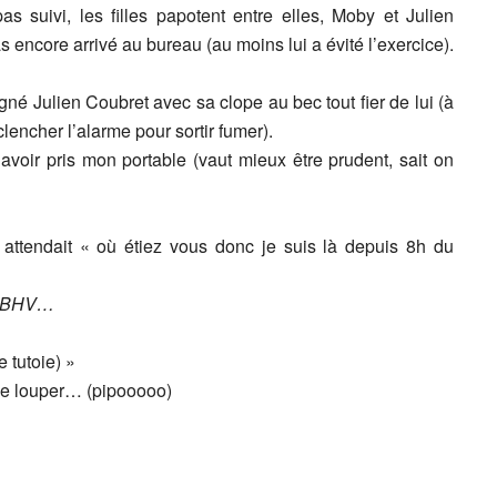
as suivi, les filles papotent entre elles, Moby et Julien
as encore arrivé au bureau (au moins lui a évité l’exercice).
né Julien Coubret avec sa clope au bec tout fier de lui (à
lencher l’alarme pour sortir fumer).
 avoir pris mon portable (vaut mieux être prudent, sait on
ttendait « où étiez vous donc je suis là depuis 8h du
ac BHV…
e tutoie) »
 se louper… (pipooooo)