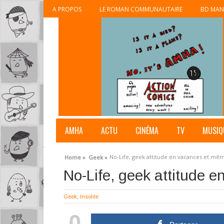
A PROPOS
LE ROMAN COMMUNAUTAIRE
BD MAN
AMHA
ACTU
CINÉMA
TV
MUSIQ
No-Life, geek attitude en vacances et mê
Home »
Geek »
No-Life, geek attitude
Geek
,
Insolite
0