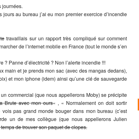
s journées.
es jours au bureau j’ai eu mon premier exercice d’incendie
te
travaillais sur un rapport très compliqué sur comment
marcher de l’internet mobile en France (tout le monde s’en
re ? Panne d’électricité ? Non l’alerte incendie !!!
ux main et je prends mon sac (avec des mangas dedans),
ix) et mon iphone (idem) ainsi qu’une clé de sauvegarde
 un commercial (que nous appellerons Moby) se précipite
 la Brute avec mon ours
« , « Normalement on doit sortir
ne vois pas grand monde bouger dans mon bureau (c’est
garde un de mes collègue (que nous appellerons Julien
e temps de trouver son paquet de clopes.