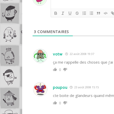
3
COMMENTAIRES
votw
22 août 2008 19:37
ça me rappelle des choses que j’ai
0
poupou
23 août 2008 15:15
cte boite de glandeurs quand même
0