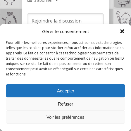
S’abonner
Gérer le consentement
Pour offrir les meilleures expériences, nous utilisons des technologies
telles que les cookies pour stocker et/ou accéder aux informations des
appareils. Le fait de consentir à ces technologies nous permettra de
1
COMMENTAIRE
traiter des données telles que le comportement de navigation ou les ID
uniques sur ce site. Le fait de ne pas consentir ou de retirer son
Le plus ancien
consentement peut avoir un effet négatif sur certaines caractéristiques
et fonctions.
Accepter
Apophis
5 juin 2023 15:19
Refuser
« Oh bah l’histoire tient sur un poil de
1
tête et s’avère être dès le début
Voir les préférences
pleine de clichés bien bien lourds sur
l’adolescent-maladroit-qui-ne-trouve-