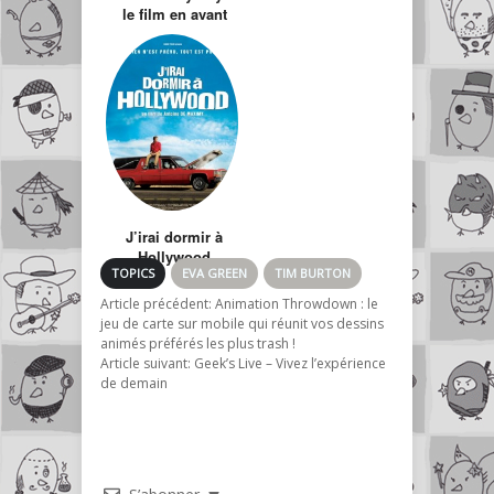
le film en avant
première mondiale
en France
J’irai dormir à
Hollywood
TOPICS
EVA GREEN
TIM BURTON
Article précédent:
Animation Throwdown : le
jeu de carte sur mobile qui réunit vos dessins
animés préférés les plus trash !
Article suivant:
Geek’s Live – Vivez l’expérience
de demain