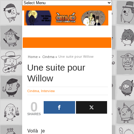
Une suite pour Willow
Home »
Cinéma »
Une suite pour
Willow
Cinéma
,
Interview
0
SHARES
Voilà je