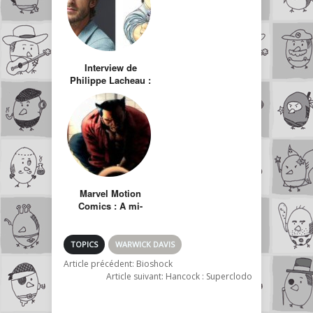
Interview de
Philippe Lacheau :
Tout ce que vous
devez savoir sur
l’adaptation ciné
de Nicky Larson
Marvel Motion
Comics : A mi-
chemin entre le
dessin animé et la
bande dessinée
TOPICS
WARWICK DAVIS
Article précédent:
Bioshock
Article suivant:
Hancock : Superclodo