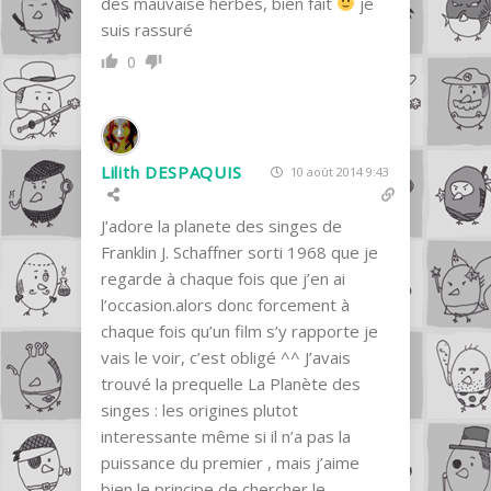
des mauvaise herbes, bien fait
je
suis rassuré
0
Lilith DESPAQUIS
10 août 2014 9:43
J’adore la planete des singes de
Franklin J. Schaffner sorti 1968 que je
regarde à chaque fois que j’en ai
l’occasion.alors donc forcement à
chaque fois qu’un film s’y rapporte je
vais le voir, c’est obligé ^^ J’avais
trouvé la prequelle La Planète des
singes : les origines plutot
interessante même si il n’a pas la
puissance du premier , mais j’aime
bien le principe de chercher le