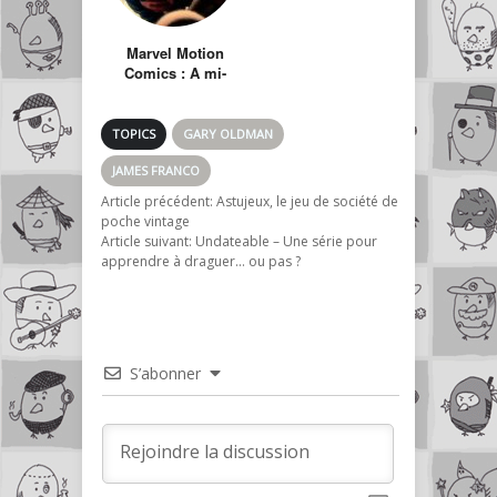
Marvel Motion
Comics : A mi-
chemin entre le
dessin animé et la
bande dessinée
TOPICS
GARY OLDMAN
JAMES FRANCO
Article précédent:
Astujeux, le jeu de société de
poche vintage
Article suivant:
Undateable – Une série pour
apprendre à draguer… ou pas ?
S’abonner