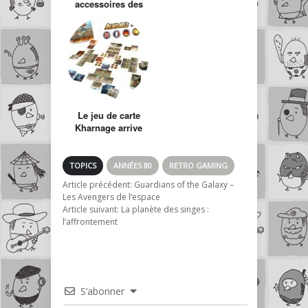
accessoires des
consoles
Le jeu de carte
Kharnage arrive
sur Kickstarter…
YEAAAHHHHH
TOPICS
ANNÉES 80
RETRO GAMING
Article précédent:
Guardians of the Galaxy –
Les Avengers de l’espace
Article suivant:
La planète des singes :
l’affrontement
S’abonner