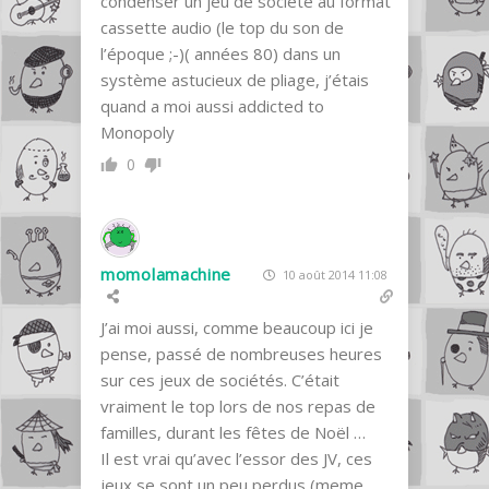
condenser un jeu de société au format
cassette audio (le top du son de
l’époque ;-)( années 80) dans un
système astucieux de pliage, j’étais
quand a moi aussi addicted to
Monopoly
0
momolamachine
10 août 2014 11:08
J’ai moi aussi, comme beaucoup ici je
pense, passé de nombreuses heures
sur ces jeux de sociétés. C’était
vraiment le top lors de nos repas de
familles, durant les fêtes de Noël …
Il est vrai qu’avec l’essor des JV, ces
jeux se sont un peu perdus (meme