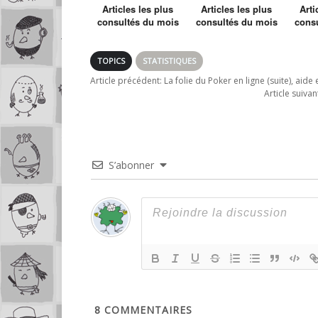
Articles les plus
Articles les plus
Arti
consultés du mois
consultés du mois
cons
de Septembre
de Janvier
d
TOPICS
STATISTIQUES
Article précédent:
La folie du Poker en ligne (suite), aide 
Article suivan
S’abonner
8
COMMENTAIRES