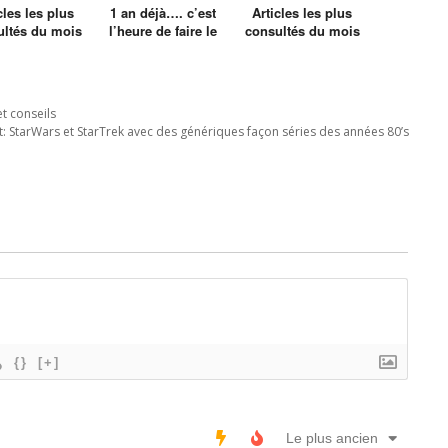
cles les plus
1 an déjà…. c’est
Articles les plus
ultés du mois
l’heure de faire le
consultés du mois
e Fevrier
bilan
de Septembre
et conseils
t:
StarWars et StarTrek avec des génériques façon séries des années 80’s
{}
[+]
Le plus ancien