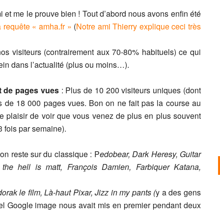
 et me le prouve bien ! Tout d’abord nous avons enfin été
a requête « amha.fr »
(
Notre ami Thierry explique ceci très
os visiteurs (contrairement aux 70-80% habituels) ce qui
ein dans l’actualité (plus ou moins…).
t de pages vues
: Plus de 10 200 visiteurs uniques (dont
us de 18 000 pages vues. Bon on ne fait pas la course au
 plaisir de voir que vous venez de plus en plus souvent
 fois par semaine).
on reste sur du classique : P
edobear, Dark Heresy, Guitar
he hell is matt, François Damien, Farbiquer Katana,
rak le film, Là-haut Pixar, Jizz in my pants (
y a des gens
uel Google image nous avait mis en premier pendant deux