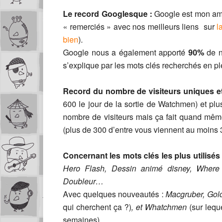
Le record Googlesque :
Google est mon ami
« remerciés » avec nos meilleurs liens sur
l
bien
).
Google nous a également apporté
90%
de n
s’explique par les mots clés recherchés en pl
Record du nombre de visiteurs uniques e
600 le jour de la sortie de Watchmen) et pl
nombre de visiteurs mais ça fait quand même
(plus de 300 d’entre vous viennent au moins 3
Concernant les mots clés
les plus utilisés
Hero Flash, Dessin animé disney, Where t
Doubleur…
Avec quelques nouveautés :
Macgruber, Goldo
qui cherchent ça ?)
, et Whatchmen
(sur leq
semaines).