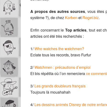
A propos des autres sources
, vous êtes
système ?), de chez
Korben
et
Roget.biz
.
Enfin concernant le
Top articles
, tout est 
articles ont été très recherchés :
1/
Who watches the watchmen?
Eclate tous les records, bravo Furfur
2/
Watchmen : précautions d’emploi
Et bis répétita où l’on remerciera
ce comment
3/
Les grands doubleurs français
Toujours là mouahahah
4/
Les dessins animés Disney de notre enfan