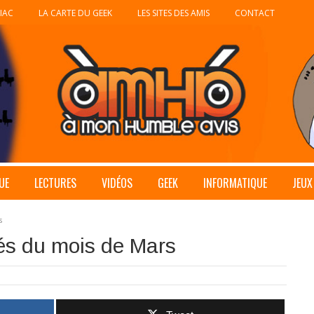
IAC
LA CARTE DU GEEK
LES SITES DES AMIS
CONTACT
UE
LECTURES
VIDÉOS
GEEK
INFORMATIQUE
JEUX
s
tés du mois de Mars