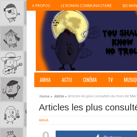
A PROPOS
LE ROMAN COMMUNAUTAIRE
BD MAN
AMHA
ACTU
CINÉMA
TV
MUSIQ
Articles les plus consultés du mois de Mar
Home »
AMHA »
Articles les plus consul
AMHA
0