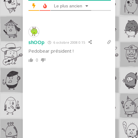
Le plus ancien
shOOp
6 octobre 2008 0:15
Pedobear président !
0