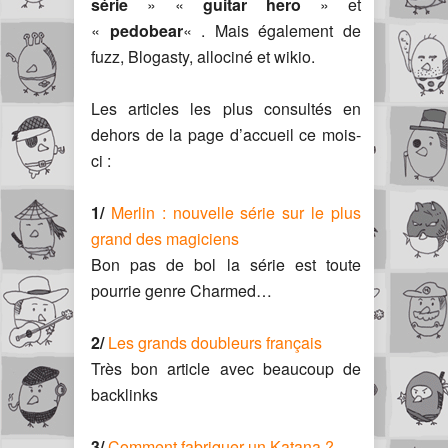
série
» «
guitar hero
» et
«
pedobear
« . Mais également de
fuzz, Blogasty, allociné et wikio.
Les articles les plus consultés en
dehors de la page d’accueil ce mois-
ci :
1/
Merlin : nouvelle série sur le plus
grand des magiciens
Bon pas de bol la série est toute
pourrie genre Charmed…
2/
Les grands doubleurs français
Très bon article avec beaucoup de
backlinks
3/
Comment fabriquer un Katana ?