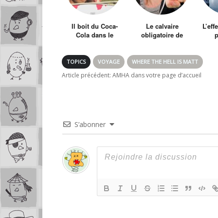
Il boit du Coca-
Le calvaire
L’eff
Cola dans le
obligatoire de
monde entier –
Norman
télév
#CokeAroundTheWorld
TOPICS
VOYAGE
WHERE THE HELL IS MATT
Article précédent:
AMHA dans votre page d’accueil
S’abonner