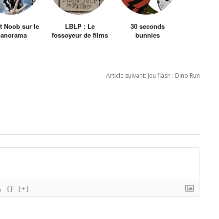
et Noob sur le
LBLP : Le
30 seconds
panorama
fossoyeur de films
bunnies
isuel Français
et ravalement de
façade de ma
chaîne
Article suivant:
Jeu flash : Dino Run
{}
[+]