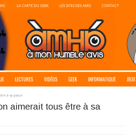
IAC
LA CARTE DU GEEK
LES SITES DES AMIS
CONTACT
UE
LECTURES
VIDÉOS
GEEK
INFORMATIQUE
JEUX
être à sa place
on aimerait tous être à sa