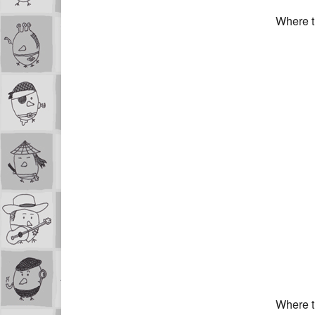
Where th
Where th