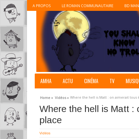
A PROPOS
LE ROMAN COMMUNAUTAIRE
BD MAN
AMHA
ACTU
CINÉMA
TV
MUSIQ
Where the hell is Matt : on aimerait tous 
Home »
Vidéos »
Where the hell is Matt : 
place
Vidéos