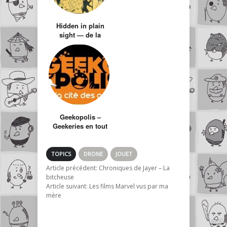
Hidden in plain
sight — de la
parano jouissive !
Geekopolis –
Geekeries en tout
genre et culture
alternative
TOPICS
DRONE
JOUET
Article précédent:
Chroniques de Jayer – La
bitcheuse
Article suivant:
Les films Marvel vus par ma
mère