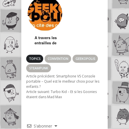
Who arrive en
France
A travers les
entrailles de
Geekopolis (part 1)
TOPICS
CONVENTION
GEEKOPOLIS
STEAMPUNK
Article précédent:
Smartphone VS Console
portable – Quel est le meilleur choix pour les
enfants ?
Article suivant:
Turbo Kid – Et si les Goonies
étaient dans Mad Max
S’abonner