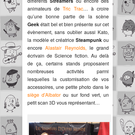
différents
Streamers
ou encore des
animateurs de
Tric Trac
… à croire
qu’une bonne partie de la scène
Geek
était bel et bien présente sur cet
évènement, sans oublier aussi Kato,
la modèle et créatrice
Steampunk
ou
encore
Alastair Reynolds,
le grand
écrivain de Science fiction. Au delà
de ça, certains stands proposaient
nombreuses activités parmi
lesquelles la customisation de vos
accessoires, une petite photo dans le
siège d’Albator
ou sur fond vert, un
petit scan 3D vous représentant…