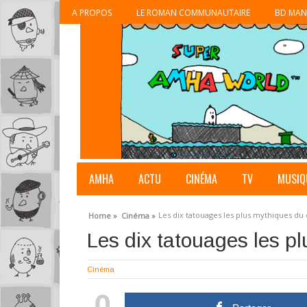
A PROPOS
LE ROMAN COMMUNAUTAIRE
BD MAN
AMHA
ACTU
CINÉMA
TV
MUSIQ
Les dix tatouages les plus mythiques du
Home »
Cinéma »
Les dix tatouages les p
Cinéma
0