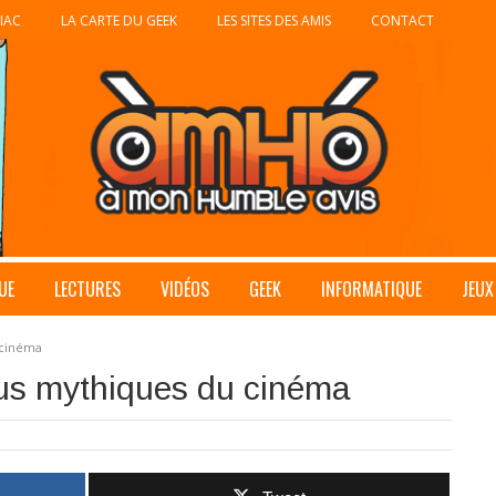
IAC
LA CARTE DU GEEK
LES SITES DES AMIS
CONTACT
UE
LECTURES
VIDÉOS
GEEK
INFORMATIQUE
JEUX
 cinéma
lus mythiques du cinéma