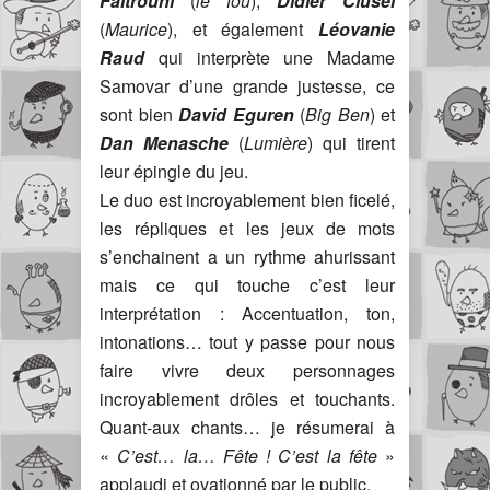
Faitrouni
(
le fou
),
Didier Clusel
(
Maurice
), et également
Léovanie
Raud
qui interprète une Madame
Samovar d’une grande justesse, ce
sont bien
David Eguren
(
Big Ben
) et
Dan Menasche
(
Lumière
)
qui tirent
leur épingle du jeu.
Le duo est incroyablement bien ficelé,
les répliques et les jeux de mots
s’enchainent a un rythme ahurissant
mais ce qui touche c’est leur
interprétation : Accentuation, ton,
intonations… tout y passe pour nous
faire vivre deux personnages
incroyablement drôles et touchants.
Quant-aux chants… je résumerai à
«
C’est… la… Fête ! C’est la fête
»
applaudi et ovationné par le public.