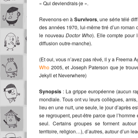
« Qui deviendrais-je ».
Revenons-en à
Survivors
, une série télé di
des années 1970, lui-même tiré d’un roman de
le nouveau
Doctor Who
). Elle compte pour
diffusion outre-manche).
(Et oui, vous n’avez pas rêvé, il y a Freema
Who
2005, et Joseph Paterson que je trouve
Jekyll et Neverwhere)
Synopsis
: La grippe européenne (aucun rap
mondiale. Tous ont vu leurs collègues, amis,
lieu en une nuit, une seule, le jour d’après es
se regroupent, peut-être parce que l’homme est
seul. Certains groupes se forment autour
territoire, religion…), d’autres, autour d’un lea