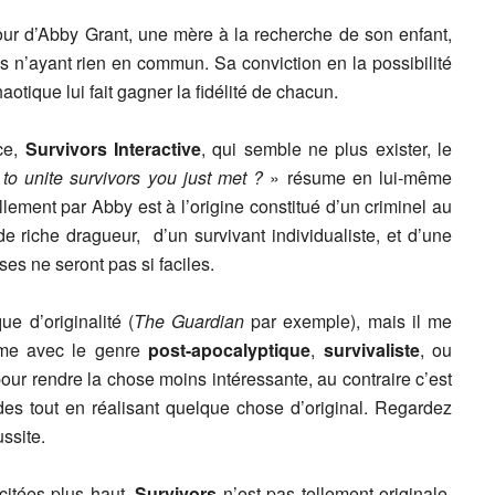
ur d’Abby Grant, une mère à la recherche de son enfant,
 n’ayant rien en commun. Sa conviction en la possibilité
otique lui fait gagner la fidélité de chacun.
ace,
Survivors Interactive
, qui semble ne plus exister, le
to unite survivors you just met ?
» résume en lui-même
ellement par Abby est à l’origine constitué d’un criminel au
de riche dragueur, d’un survivant individualiste, et d’une
es ne seront pas si faciles.
e d’originalité (
The Guardian
par exemple), mais il me
ème avec le genre
post-apocalyptique
,
survivaliste
, ou
 pour rendre la chose moins intéressante, au contraire c’est
des tout en réalisant quelque chose d’original. Regardez
ssite.
citées plus haut,
Survivors
n’est pas tellement originale.