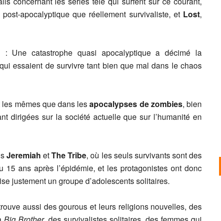
ils concernant les séries télé qui surfent sur ce courant,
s post-apocalyptique que réellement survivaliste, et
Lost
,
 : Une catastrophe quasi apocalyptique a décimé la
 qui essaient de survivre tant bien que mal dans le chaos
nt les mêmes que dans les
apocalypses de zombies
, bien
ant dirigées sur la société actuelle que sur l’humanité en
ns
Jeremiah
et
The Tribe
, où les seuls survivants sont des
 15 ans après l’épidémie, et les protagonistes ont donc
oise justement un groupe d’adolescents solitaires.
rouve aussi des gourous et leurs religions nouvelles, des
la
Big Brother
, des survivalistes solitaires, des femmes qui