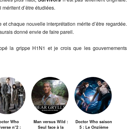
 méritent d’être étudiées.
et chaque nouvelle interprétation mérite d’être regardée.
 aurais donné envie de faire pareil.
chopé la grippe H1N1 et je crois que les gouvernements
octor Who
Man versus Wild :
Doctor Who saison
verse n°2 :
Seul face à la
5 : Le Onzième
hwood (2006)
nature
Docteur