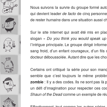
Nous suivons la survie du groupe formé auto
qui devient leader
de facto
de cinq personnes
de rester
humains
dans une situation aussi cha
Sur le site internet qui avait été mis en pl
slogan «
Do you think you would speak up 
l’intrigue principale. Le groupe dirigé inform
sang froid, d’un enfant courageux, d’un fils 
docteur déboussolée. Autant dire que les chos
Certains ont critiqué la série pour son manqu
semble que c’est toujours le même probl
zombie
: Il y a des codes. Ils ne sont pas là
un défi d’imagination pour respecter ces co
Shaun of the Dead
comme un exemple de réu
Effectivement, tout comme les autres séries 