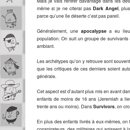
Mais je vais rentrer davantage dans les déta
même si je ne citerai pas
Dark Angel
, plu
parce qu’une île déserte c’est pas pareil.
Généralement, une
apocalypse
a eu lieu
population. On suit un groupe de survivants
ambiant.
Les archétypes qu’on y retrouve sont souve
que les critiques de ces derniers soient aut
générale.
Cet aspect est d’autant plus mis en avant da
enfants de moins de 16 ans (Jeremiah a lieu
trente ans ou moins). Dans
Survivors
, on cr
En plus des enfants livrés à eux-mêmes, on t
conspirateurs, des militaires qui agissent à 