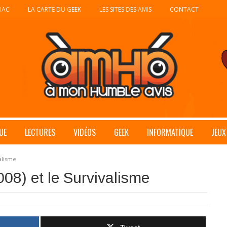
IAC
LA CARTE DU GEEK
LES SITES DES AMIS
CONTACT
UE
LECTURES
VIDÉOS
GEEK
INFORMATIQUE
JEUX
valisme
008) et le Survivalisme