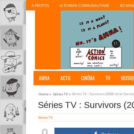
A PROPOS
LE ROMAN COMMUNAUTAIRE
BD MAN
AMHA
ACTU
CINÉMA
TV
MUSIQ
Séries TV : Survivors (2008) et le Survi
Home »
Séries TV »
Séries TV : Survivors (2
Séries TV
0