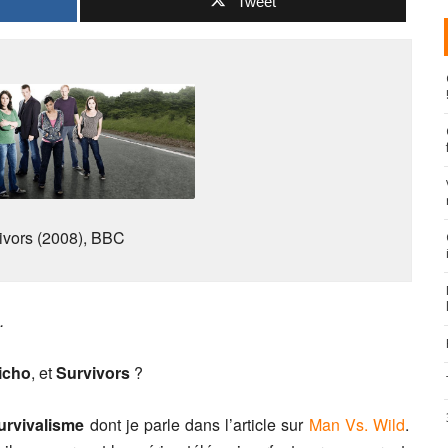
Tweet
ivors (2008), BBC
.
icho
, et
Survivors
?
urvivalisme
dont je parle dans l’article sur
Man Vs. Wild
.