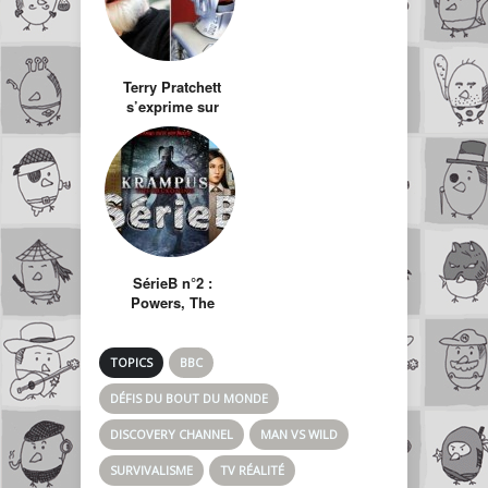
Terry Pratchett
s’exprime sur
Doctor Who
SérieB n°2 :
Powers, The
Krampus, Fresh off
the boat
TOPICS
BBC
DÉFIS DU BOUT DU MONDE
DISCOVERY CHANNEL
MAN VS WILD
SURVIVALISME
TV RÉALITÉ