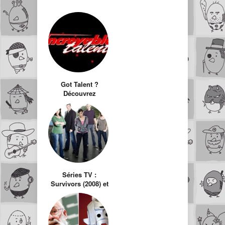
Got Talent ?
Découvrez
l’équivalent US et
UK de Incroyable
talent
Séries TV :
Survivors (2008) et
le Survivalisme