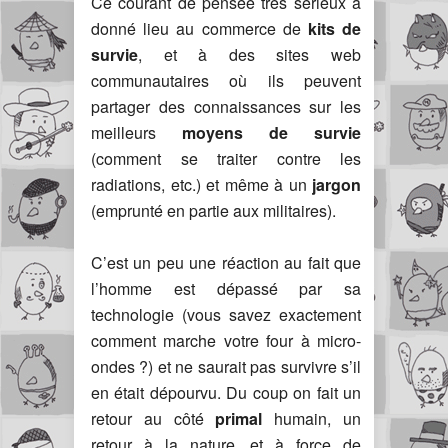
Ce courant de pensée très sérieux a
donné lieu au commerce de
kits de
survie
, et à des sites web
communautaires où ils peuvent
partager des connaissances sur les
meilleurs
moyens de survie
(comment se traiter contre les
radiations, etc.) et même à un
jargon
(emprunté en partie aux militaires).
C’est un peu une réaction au fait que
l’homme est dépassé par sa
technologie (vous savez exactement
comment marche votre four à micro-
ondes ?) et ne saurait pas survivre s’il
en était dépourvu. Du coup on fait un
retour au côté
primal
humain, un
retour à la nature, et à force de