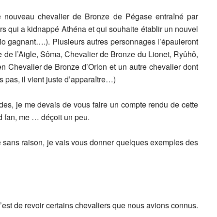
le nouveau chevalier de Bronze de Pégase entraîné par
s qui a kidnappé Athéna et qui souhaite établir un nouvel
io gagnant….). Plusieurs autres personnages l’épauleront
e de l’Aigle, Sôma, Chevalier de Bronze du Lionet, Ryûhô,
 Chevalier de Bronze d’Orion et un autre chevalier dont
s pas, il vient juste d’apparaître…)
odes, je me devais de vous faire un compte rendu de cette
and fan, me … déçoit un peu.
e sans raison, je vais vous donner quelques exemples des
c’est de revoir certains chevaliers que nous avions connus.