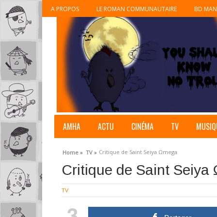
A PROPOS
LE ROMAN COMMUNAUTAIRE
BD MAN
AMHA
ACTU
CINÉMA
TV
MUSIQ
Critique de Saint Seiya Ωmega
Home »
TV »
Critique de Saint Seiy
TV
3