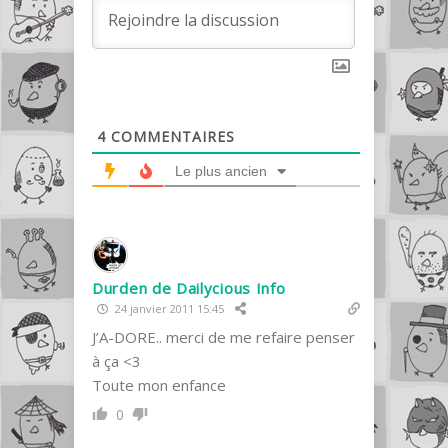
4
COMMENTAIRES
Le plus ancien
Durden de Dailycious Info
24 janvier 2011 15:45
J’A-DORE.. merci de me refaire penser
à ça <3
Toute mon enfance
0