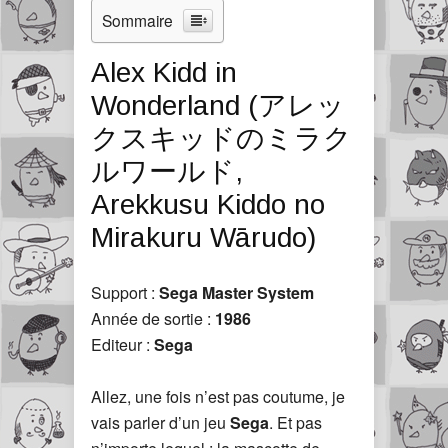
Sommaire
Alex Kidd in
Wonderland (アレッ
クスキッドのミラク
ルワールド,
Arekkusu Kiddo no
Mirakuru Wārudo)
Support :
Sega Master System
Année de sortie :
1986
Editeur :
Sega
Allez, une fois n’est pas coutume, je
vais parler d’un jeu
Sega
. Et pas