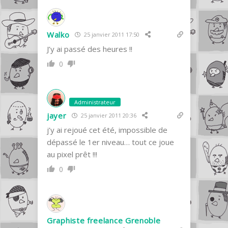
Walko
25 janvier 2011 17:50
J’y ai passé des heures !!
0
Administrateur
jayer
25 janvier 2011 20:36
j’y ai rejoué cet été, impossible de
dépassé le 1er niveau… tout ce joue
au pixel prêt !!!
0
Graphiste freelance Grenoble