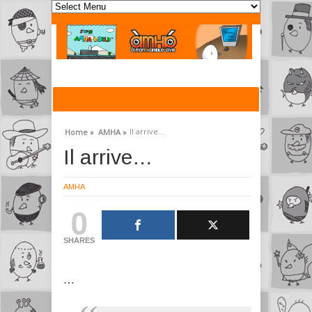
Il arrive…
Home »
AMHA »
Il arrive…
AMHA
0
SHARES
…