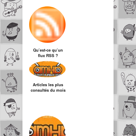
Qu’est-ce qu’un
flux RSS ?
(101ème article +
top articles Juillet)
Articles les plus
consultés du mois
de Novembre