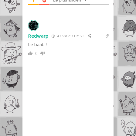
Le plus ancien
Redwarp
4 août 2011 21:23
Le baab !
0