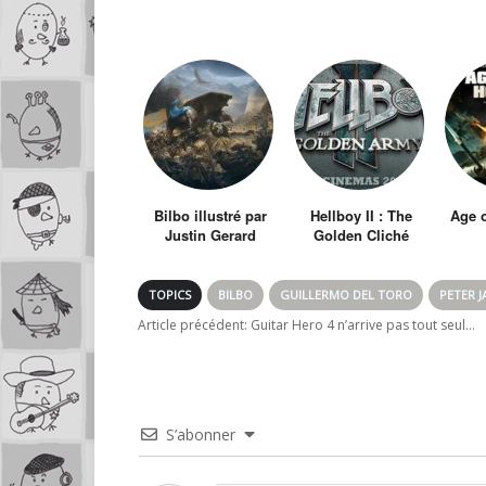
Bilbo illustré par
Hellboy II : The
Age o
Justin Gerard
Golden Cliché
TOPICS
BILBO
GUILLERMO DEL TORO
PETER 
Article précédent:
Guitar Hero 4 n’arrive pas tout seul…
S’abonner