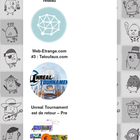
réseau
social/mmorpg/2nd
life de google
Web-Etrange.com
#3 : Tatoufaux.com
Unreal Tournament
est de retour – Pre
Alpha gratuite !