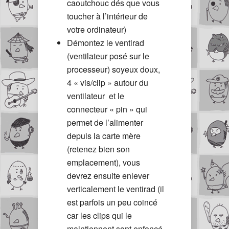
caoutchouc dés que vous
toucher à l’intérieur de
votre ordinateur)
Démontez le ventirad
(ventilateur posé sur le
processeur) soyeux doux,
4 « vis/clip » autour du
ventilateur et le
connecteur « pin » qui
permet de l’alimenter
depuis la carte mère
(retenez bien son
emplacement), vous
devrez ensuite enlever
verticalement le ventirad (il
est parfois un peu coincé
car les clips qui le
maintiennent sont enfoncé