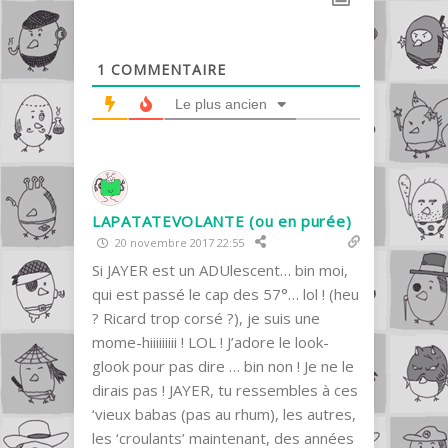
1
COMMENTAIRE
Le plus ancien
LAPATATEVOLANTE (ou en purée)
20 novembre 2017 22:55
Si JAYER est un ADUlescent… bin moi,
qui est passé le cap des 57°… lol ! (heu
? Ricard trop corsé ?), je suis une
mome-hiiiiiiiii ! LOL ! J’adore le look-
glook pour pas dire … bin non ! Je ne le
dirais pas ! JAYER, tu ressembles à ces
‘vieux babas (pas au rhum), les autres,
les ‘croulants’ maintenant, des années