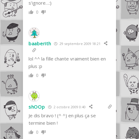
s’ignore…:)
0
baaberith
29 septembre 2009 18:21
lol ^^ la fille chante vraiment bien en
plus :p
0
shOOp
2 octobre 2009 0:40
Je dis bravo ! (^ ^) en plus ça se
termine bien !
0