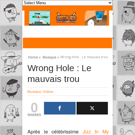
Wrong Hole : Le mauvais trou
Home »
Musique »
Wrong Hole : Le
mauvais trou
Musique
,
Vidéos
0
SHARES
Après le célèbrissime
Jizz In My