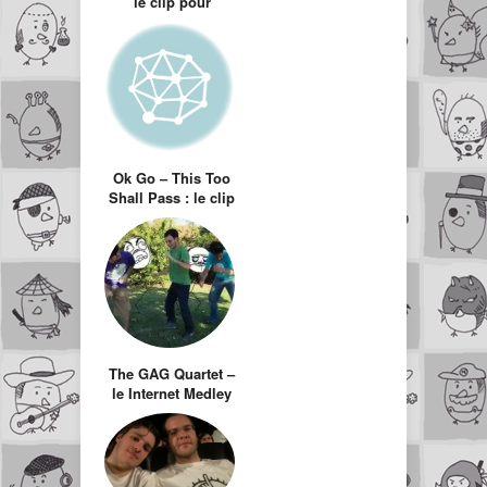
le clip pour
éjaculateurs
précoces
Ok Go – This Too
Shall Pass : le clip
avec une machine
de Rube Goldberg
The GAG Quartet –
le Internet Medley
(40 chansons de
MEMES)