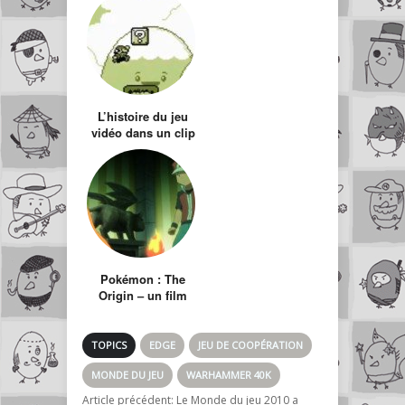
L’histoire du jeu
vidéo dans un clip
Pokémon : The
Origin – un film
reboot de la 1ère
saison !
TOPICS
EDGE
JEU DE COOPÉRATION
MONDE DU JEU
WARHAMMER 40K
Article précédent:
Le Monde du jeu 2010 a