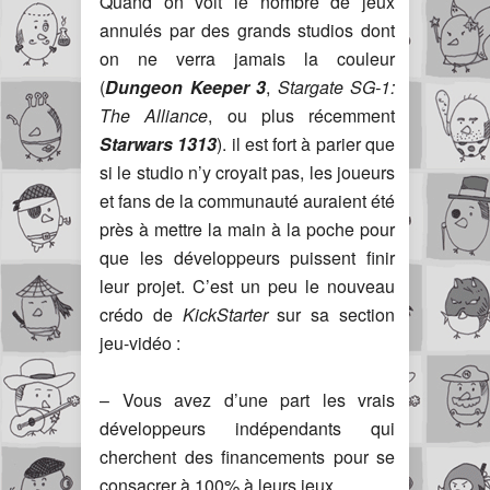
Quand on voit le nombre de jeux
annulés par des grands studios dont
on ne verra jamais la couleur
(
Dungeon Keeper 3
,
Stargate SG-1:
The Alliance
, ou plus récemment
Starwars 1313
). il est fort à parier que
si le studio n’y croyait pas, les joueurs
et fans de la communauté auraient été
près à mettre la main à la poche pour
que les développeurs puissent finir
leur projet. C’est un peu le nouveau
crédo de
KickStarter
sur sa section
jeu-vidéo :
– Vous avez d’une part les vrais
développeurs indépendants qui
cherchent des financements pour se
consacrer à 100% à leurs jeux.