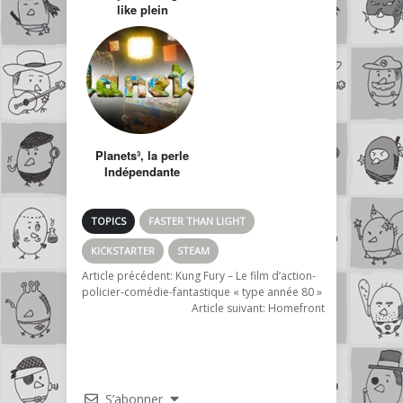
like plein
d’humour…
Planets³, la perle
Indépendante
Française
TOPICS
FASTER THAN LIGHT
KICKSTARTER
STEAM
Article précédent:
Kung Fury – Le film d’action-
policier-comédie-fantastique « type année 80 »
Article suivant:
Homefront
S’abonner