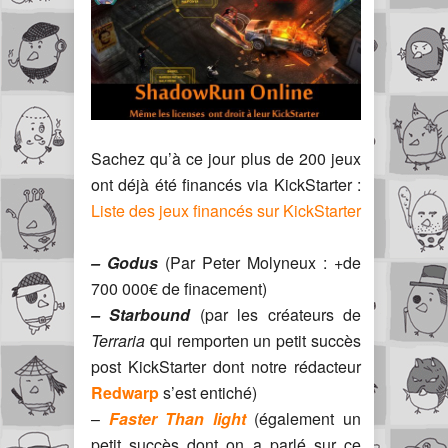
Sachez qu’à ce jour plus de 200 jeux
ont déjà été financés via KickStarter :
Liste des jeux financés sur KickStarter
– Godus
(Par Peter Molyneux : +de
700 000€ de finacement)
– Starbound
(par les créateurs de
Terraria
qui remporten un petit succès
post KickStarter dont notre rédacteur
Redwarp
s’est entiché)
–
Faster Than light
(également un
petit succès dont on a parlé sur ce