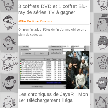
3 coffrets DVD et 1 coffret Blu-
ray de séries TV à gagner
AMHA
,
Boutique
,
Concours
On n’en finit plus ! Fêtes de fin d’année oblige on a
plein de cadeaux..
Les chroniques de JayeR : Mon
1er téléchargement illégal