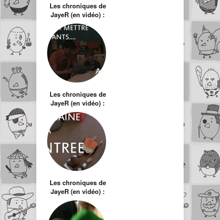
Les chroniques de
JayeR (en vidéo) :
Peut-on encore
jouer aux jeux-
vidéo quand on a
des enfants ?
Les chroniques de
JayeR (en vidéo) :
Comment mettre
ses enfants au lit ?
Les chroniques de
JayeR (en vidéo) :
Semaine de rentrée