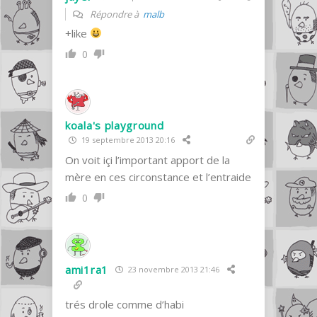
Répondre à
malb
+like
0
koala's playground
19 septembre 2013 20:16
On voit içi l’important apport de la
mère en ces circonstance et l’entraide
0
ami1ra1
23 novembre 2013 21:46
trés drole comme d’habi