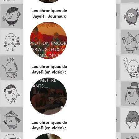
Les chroniques de
JayeR : Journaux
pornographiques à
hauteur d’enfants
Les chroniques de
JayeR (en vidéo) :
Peut-on encore
jouer aux jeux-
vidéo quand on a
des enfants ?
Les chroniques de
JayeR (en vidéo) :
Comment mettre
ses enfants au lit ?