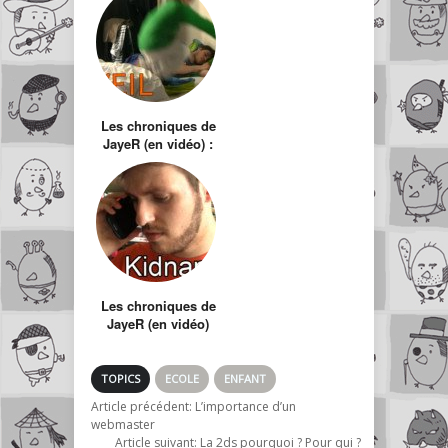
Les chroniques de
JayeR (en vidéo) :
Le réveil
Les chroniques de
JayeR (en vidéo)
#10 : Kidnapping
TOPICS
ECOLE
ENFANT
Article précédent:
L’importance d’un
webmaster
Article suivant:
La 2ds pourquoi ? Pour qui ?