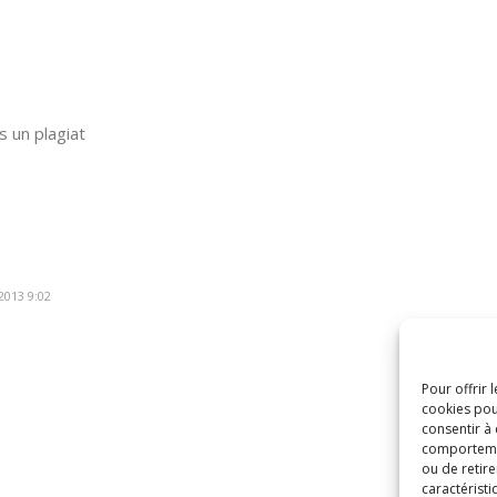
 un plagiat
013 9:02
Pour offrir 
cookies pou
consentir à
comportement
ou de retire
caractéristi