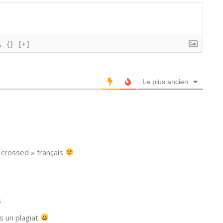
{}
[+]
Le plus ancien
 crossed » français
6
s un plagiat