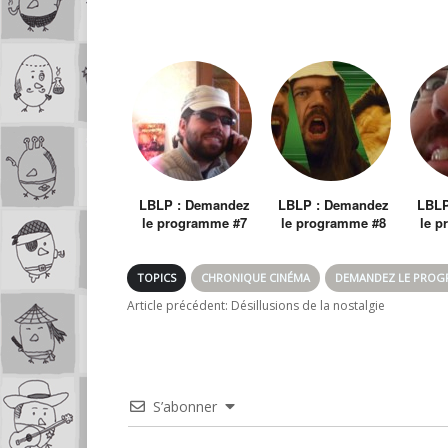
LBLP : Demandez
LBLP : Demandez
LBLP
le programme #7
le programme #8
le p
TOPICS
CHRONIQUE CINÉMA
DEMANDEZ LE PRO
Article précédent:
Désillusions de la nostalgie
S’abonner