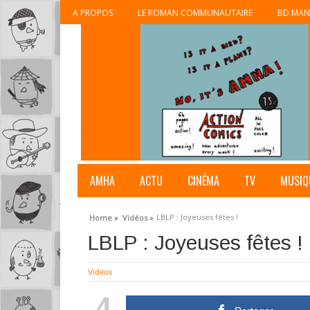
A PROPOS
LE ROMAN COMMUNAUTAIRE
BD MAN
AMHA
ACTU
CINÉMA
TV
MUSIQ
LBLP : Joyeuses fêtes !
Home »
Vidéos »
LBLP : Joyeuses fêtes !
Vidéos
4