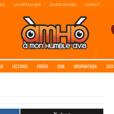
IAC
LA CARTE DU GEEK
LES SITES DES AMIS
CONTACT
UE
LECTURES
VIDÉOS
GEEK
INFORMATIQUE
JEUX