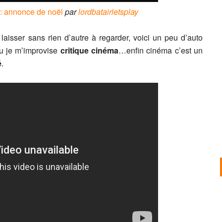
 annonce de noël
par
lordbatairletsplay
sser sans rien d’autre à regarder, voici un peu d’auto
u je m’improvise
critique cinéma
…enfin cinéma c’est un
é
.