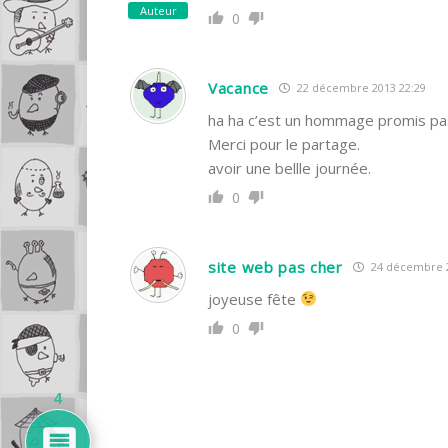
Auteur
0
Vacance
22 décembre 2013 22:29
ha ha c’est un hommage promis pas
Merci pour le partage.
avoir une bellle journée.
0
site web pas cher
24 décembre 2
joyeuse fête
0
4