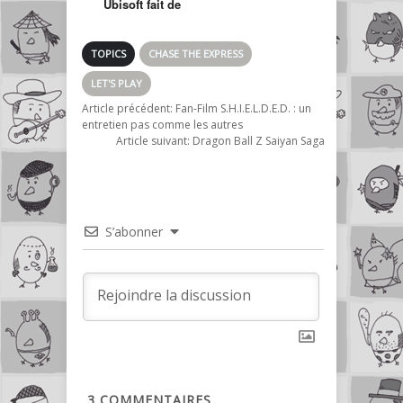
Ubisoft fait de
l’indé… mais c’est
raté
TOPICS
CHASE THE EXPRESS
LET'S PLAY
Article précédent:
Fan-Film S.H.I.E.L.D.E.D. : un
entretien pas comme les autres
Article suivant:
Dragon Ball Z Saiyan Saga
S’abonner
3
COMMENTAIRES