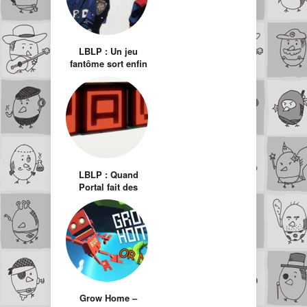
LBLP : Un jeu
fantôme sort enfin
du néant ! Resident
Evil 1.5 !
LBLP : Quand
Portal fait des
petits…
Grow Home –