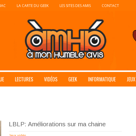
IAC
LA CARTE DU GEEK
LES SITES DES AMIS
CONTACT
UE
LECTURES
VIDÉOS
GEEK
INFORMATIQUE
JEUX
LBLP: Améliorations sur ma chaine
Jeux vidéo