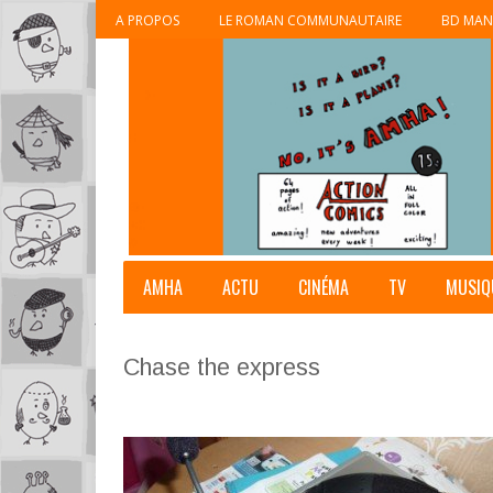
A PROPOS
LE ROMAN COMMUNAUTAIRE
BD MAN
AMHA
ACTU
CINÉMA
TV
MUSIQ
Chase the express