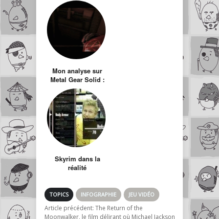
rescapé : Episode
1 retour à
Haventon
Mon analyse sur
Metal Gear Solid :
The Phantom Pain
Skyrim dans la
réalité
TOPICS
INFOGRAPHIE
JEU VIDÉO
Article précédent:
The Return of the
Moonwalker, le film délirant où Michael Jackson