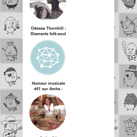
Odessa Thornhill :
Diamants folk-soul
sur canapé
Humeur musicale
#41 sur Amha :
Thunder Busters,
Mashup AC/DC vs
Ghostbusters