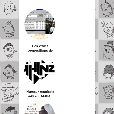
Des vraies
propositions de
lutte contre le
piratage
Humeur musicale
#40 sur AMHA :
Ghinzu