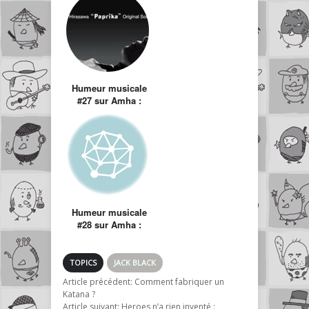
Humeur musicale
#27 sur Amha :
Susumu Hirasawa
Humeur musicale
#28 sur Amha :
Kutiman, le
musicien du
Youtube
TOPICS
JACK BLACK
Article précédent:
Comment fabriquer un
Katana ?
Article suivant:
Heroes n’a rien inventé :