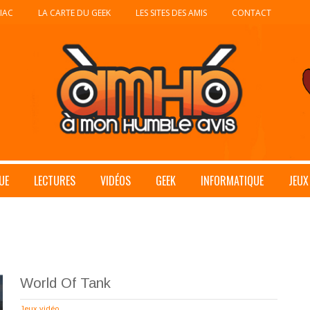
IAC
LA CARTE DU GEEK
LES SITES DES AMIS
CONTACT
UE
LECTURES
VIDÉOS
GEEK
INFORMATIQUE
JEUX
World Of Tank
Jeux vidéo