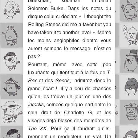
bluesman, soulman, r’n’bman
Solomon Burke. Dans les notes du
disque celui-ci déclare « I thought the
Rolling Stones did me a favor but you
have taken it to another level ». Même
les moins anglophiles d’entre vous
auront compris le message, n’est-ce
pas ?
Pourtant, même avec cette pop
luxuriante qui tient tout à la fois de
T-
Rex
et des
Seeds
, -admirez donc le
grand écart !- il y a peu de chances
qu’on les trouve un jour en une des
Inrocks
, coincés quelque part entre le
sein droit de Charlotte G. et les
visages déjà blasés des membres de
The XX
. Pour ça il faudrait qu’ils
prennent un producteur, un vrai. Un