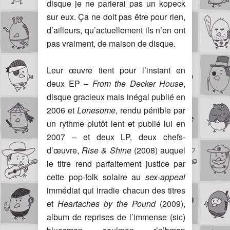
disque je ne parierai pas un kopeck
sur eux. Ça ne doit pas être pour rien,
d’ailleurs, qu’actuellement ils n’en ont
pas vraiment, de maison de disque.
Leur œuvre tient pour l’instant en
deux EP –
From the Decker House
,
disque gracieux mais inégal publié en
2006 et
Lonesome
, rendu pénible par
un rythme plutôt lent et publié lui en
2007 – et deux LP, deux chefs-
d’œuvre,
Rise & Shine
(2008) auquel
le titre rend parfaitement justice par
cette pop-folk solaire au
sex-appeal
immédiat qui irradie chacun des titres
et
Heartaches by the Pound
(2009),
album de reprises de l’immense (sic)