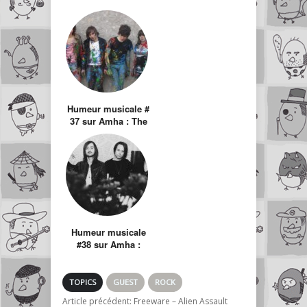
Humeur musicale #
37 sur Amha : The
Dodoz
Humeur musicale
#38 sur Amha :
Expatriate
TOPICS
GUEST
ROCK
Article précédent:
Freeware – Alien Assault