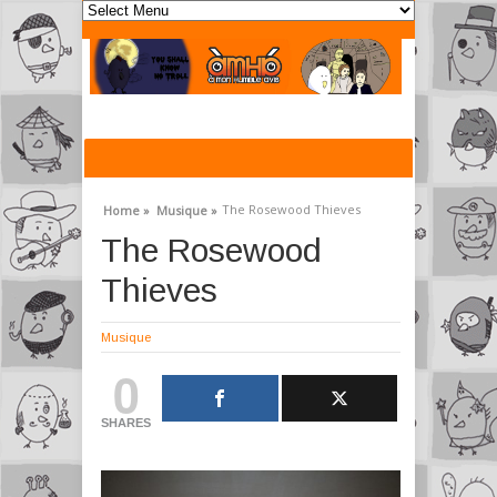
The Rosewood Thieves
Home »
Musique »
The Rosewood
Thieves
Musique
0
SHARES