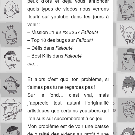
peux d’ors et déjà vous annoncer
quels types de vidéos nous verrons
fleurir sur youtube dans les jours à
venir :
– Mission #1 #2 #3 #257
Fallout4
– Top 10 des bugs sur
Fallout4
–
Défis dans
Fallout4
–
Best Kills dans
Fallout4
etc…
Et alors c’est quoi ton problème, si
t’aimes pas tu ne regardes pas !
Sur le fond… c’est vrai, mais
j’apprécie tout autant l’originalité
artistiques que certains youtubers qui
j’en suis sûr succomberont à ce jeu.
Mon problème est de voir une baisse
de qualité des vidéos au profit d’une