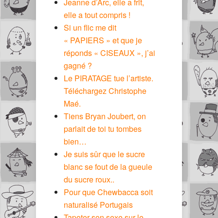
Jeanne d’Arc, elle a frit,
elle a tout compris !
Si un flic me dit
« PAPIERS » et que je
réponds « CISEAUX », j’ai
gagné ?
Le PIRATAGE tue l’artiste.
Téléchargez Christophe
Maé.
Tiens Bryan Joubert, on
parlait de toi tu tombes
bien…
Je suis sûr que le sucre
blanc se fout de la gueule
du sucre roux..
Pour que Chewbacca soit
naturalisé Portugais
Tapoter son sexe sur le