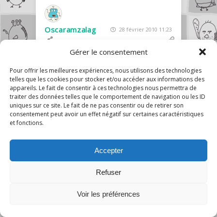
Oscaramzalag
28 février 2010 11:23
Gérer le consentement
Bonjours , je m appelle Oscar amzalag.
C est pour vous dire que mon groupe
Pour offrir les meilleures expériences, nous utilisons des technologies
avez bcp plus que 3 000 000 de
telles que les cookies pour stocker et/ou accéder aux informations des
membres ! Mais bon c’est surtout pour
appareils. Le fait de consentir à ces technologies nous permettra de
traiter des données telles que le comportement de navigation ou les ID
vous dire que au bout de 50 00
uniques sur ce site. Le fait de ne pas consentir ou de retirer son
mmbres on ne peux plus envoyer de
consentement peut avoir un effet négatif sur certaines caractéristiques
message a tous les membres !! Voilà !!
et fonctions.
Et aussi le premier groupe « pour
savoir qui regarde ton profil » viende
Accepter
moi !!! Merci !!! A oui et aussi comme ce
que j avait crée était un »faux groupe
Refuser
» on m avait suprimer mon Facebook
10
mais j’en ai refait un !!
Voir les préférences
0