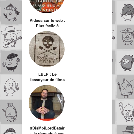
Vidéos sur le web :
Plus facile à
critiquer qu’à faire
LBLP : Le
fossoyeur de films
et ravalement de
façade de ma
chaîne
#DisMoiLordBatair
: Je réponds à vos