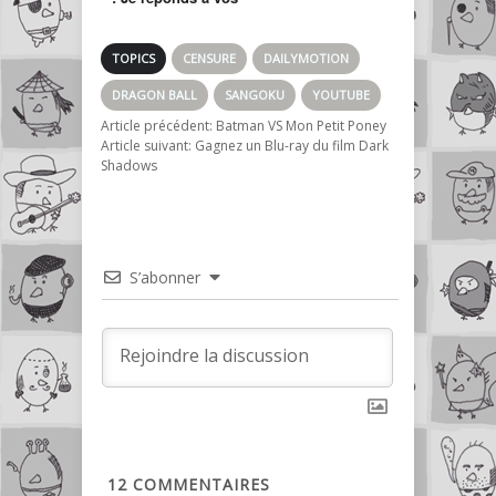
questions
existentielles
TOPICS
CENSURE
DAILYMOTION
DRAGON BALL
SANGOKU
YOUTUBE
Article précédent:
Batman VS Mon Petit Poney
Article suivant:
Gagnez un Blu-ray du film Dark
Shadows
S’abonner
12
COMMENTAIRES