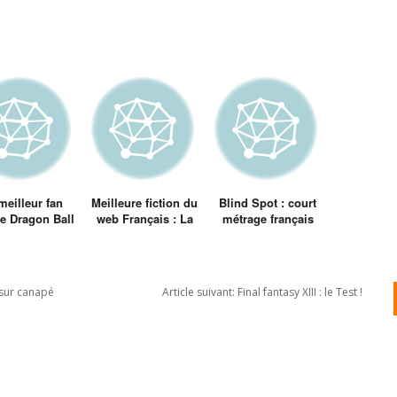
meilleur fan
Meilleure fiction du
Blind Spot : court
de Dragon Ball
web Français : La
métrage français
ais réalisé
P’tite Couronne
gagnant du
Siggraph
 sur canapé
Article suivant:
Final fantasy XIII : le Test !