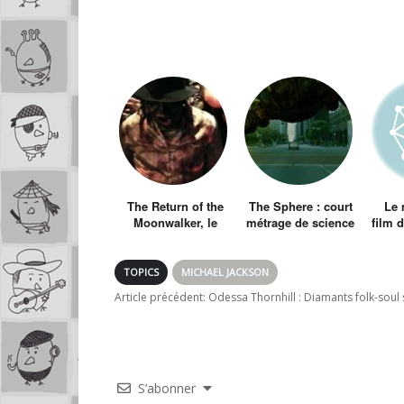
The Return of the
The Sphere : court
Le 
Moonwalker, le
métrage de science
film 
film délirant où
fiction
jam
Michael Jackson
ressuscite
TOPICS
MICHAEL JACKSON
Article précédent:
Odessa Thornhill : Diamants folk-soul
S’abonner