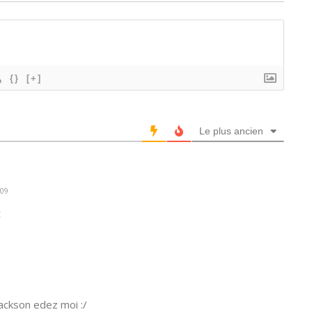
{}
[+]
Le plus ancien
:09
t
Jackson edez moi :/