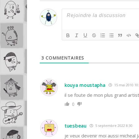
3
COMMENTAIRES
kouya moustapha
15 mai 2010 10
il se foute de mon plus grand artis
0
tuesbeau
5 septembre 2022 8:30
je veux devenir moi aussi micheal 