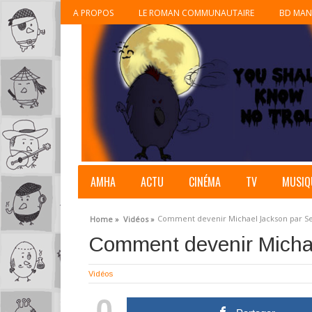
A PROPOS
LE ROMAN COMMUNAUTAIRE
BD MAN
AMHA
ACTU
CINÉMA
TV
MUSIQ
Comment devenir Michael Jackson par Se
Home »
Vidéos »
Comment devenir Michae
Vidéos
0