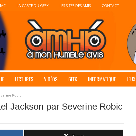
IAC
LA CARTE DU GEEK
LES SITES DES AMIS
CONTACT
UE
LECTURES
VIDÉOS
GEEK
INFORMATIQUE
JEUX
verine Robic
l Jackson par Severine Robic