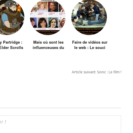
y Partridge :
Mais où sont les
Faire de vidéos sur
Elder Scrolls
influenceuses du
le web : Le souci
ventures of
web ?
du détail
Skyrim
Article suivant:
Sonic : Le film !