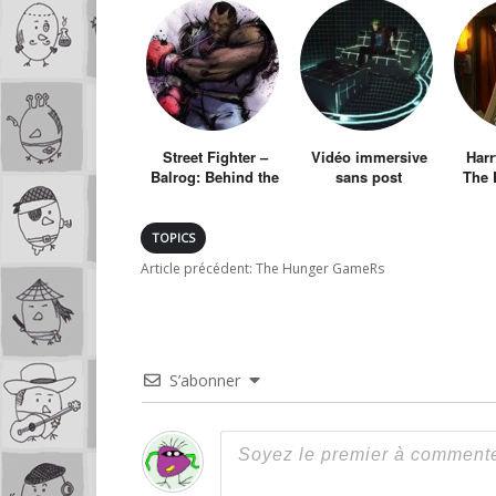
Street Fighter –
Vidéo immersive
Harr
Balrog: Behind the
sans post
The 
Glory
production
Ad
TOPICS
Article précédent:
The Hunger GameRs
S’abonner