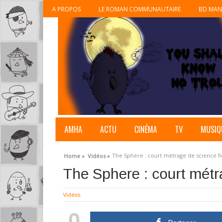
A PROPOS
LE ROMAN COMMUNAUTAIRE
BD MAN
AMHA
ACTU
CINÉMA
TV
MUSIQ
The Sphere : court métrage de science fi
Home »
Vidéos »
The Sphere : court métr
Vidéos
0