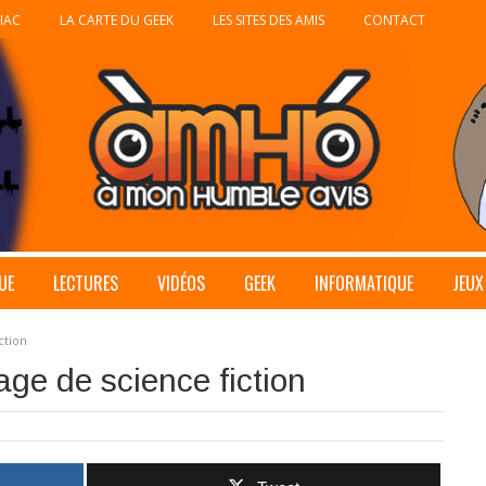
IAC
LA CARTE DU GEEK
LES SITES DES AMIS
CONTACT
UE
LECTURES
VIDÉOS
GEEK
INFORMATIQUE
JEUX
ction
age de science fiction