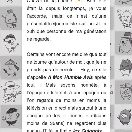
Chazal de la chaine
TF1
. Bon, elle
était là depuis longtemps, je vous
l’accorde, mais ce n’est qu’une
présentatrice/journaliste sur un JT à
20h que personne de ma génération
ne regarde.
Certains vont encore me dire que tout
ne tourne qu’autour de moi, que je ne
prends pas de recule… Hey, ce site
s’appelle
A Mon Humble Avis
après
tout ! Mais soyons honnête, à
l’époque d’Internet, à une époque où
l’on regarde de moins en moins la
télévision en direct mais surtout à une
époque où les « jeunes » (disons
moins de 35ans) ne regardent plus
aucun JT (à la limite
les Guignols
…